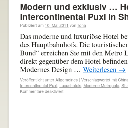
Modern und exklusiv … H
Intercontinental Puxi in 
Publiziert am
10. Mai 2011
von
ilona
Das moderne und luxuriöse Hotel bef
des Hauptbahnhofs. Die touristische
Bund“ erreichen Sie mit den Metro Li
direkt gegenüber dem Hotel befinden,
Modernes Design …
Weiterlesen
→
Veröffentlicht unter
Allgemeines
|
Verschlagwortet mit
Chin
Intercontinental Puxi
,
Luxushotels
,
Moderne Metropole
,
Sha
Kommentare deaktiviert