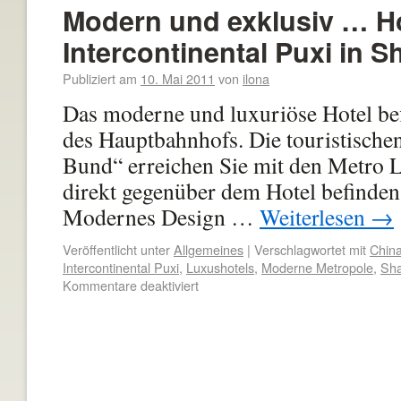
Modern und exklusiv … H
Intercontinental Puxi in 
Publiziert am
10. Mai 2011
von
ilona
Das moderne und luxuriöse Hotel bef
des Hauptbahnhofs. Die touristische
Bund“ erreichen Sie mit den Metro Li
direkt gegenüber dem Hotel befinden,
Modernes Design …
Weiterlesen
→
Veröffentlicht unter
Allgemeines
|
Verschlagwortet mit
Chin
Intercontinental Puxi
,
Luxushotels
,
Moderne Metropole
,
Sha
Kommentare deaktiviert