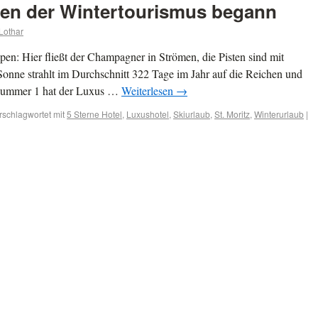
ren der Wintertourismus begann
Lothar
pen: Hier fließt der Champagner in Strömen, die Pisten sind mit
Sonne strahlt im Durchschnitt 322 Tage im Jahr auf die Reichen und
Nummer 1 hat der Luxus …
Weiterlesen
→
rschlagwortet mit
5 Sterne Hotel
,
Luxushotel
,
Skiurlaub
,
St. Moritz
,
Winterurlaub
|