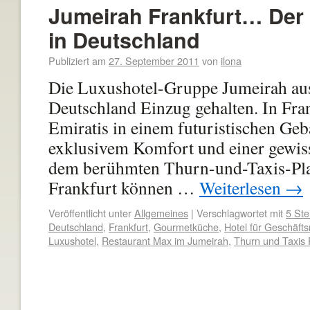
Jumeirah Frankfurt… Der 
in Deutschland
Publiziert am
27. September 2011
von
ilona
Die Luxushotel-Gruppe Jumeirah aus
Deutschland Einzug gehalten. In Fran
Emiratis in einem futuristischen Ge
exklusivem Komfort und einer gewis
dem berühmten Thurn-und-Taxis-Pla
Frankfurt können …
Weiterlesen
→
Veröffentlicht unter
Allgemeines
|
Verschlagwortet mit
5 Ste
Deutschland
,
Frankfurt
,
Gourmetküche
,
Hotel für Geschäft
Luxushotel
,
Restaurant Max im Jumeirah
,
Thurn und Taxis 