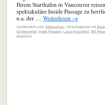
Ihrem Starthafen in Vancouver reisen
spektakuläre Inside Passage zu herrl
u.a. der …
Weiterlesen
→
Veröffentlicht unter
Allgemeines
|
Verschlagwortet mit
Alas
Sonderpreise
,
Inside Passage
,
Luxus-Kreuzfahrt
,
MS Rega
deaktiviert