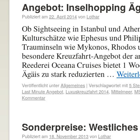
Angebot: Inselhopping Äg
Publiziert am
22. April 2014
von
Lothar
Ob Sightseeing in Istanbul und Athe
Kulturschätze wie Ephesus und Phili
Trauminseln wie Mykonos, Rhodos u
besondere Kreuzfahrt-Angebot der a
Reederei Oceana Cruises bietet 1 Wo
Ägäis zu stark reduzierten …
Weiter
Veröffentlicht unter
Allgemeines
|
Verschlagwortet mit
5 Ste
Last Minute Angebot
,
Luxuskreuzfahrt 2014
,
Mittelmeer
,
MS
Kommentar
Sonderpreise: Westliches
Publiziert am
18. November 2013
von
Lothar